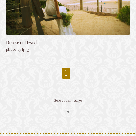
Broken Head
photo by Iggy
1
Select Language
▼