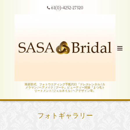
61(0)-4252-27320
簡易挙式、フォトウエディング手配代行『ドレスレンタル / カ
メラマン / ヘアメイク / ブーケ』ビューティー関連『まつ毛ト
リートメント/ ジェルネイル / ヘアデザイン等』
フォトギャラリー