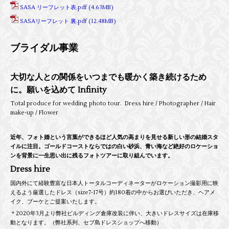
SASA リーフレット表.pdf
(4.63MB)
SASAリーフレット 裏.pdf
(12.48MB)
ブライダル事業
大切な人との関係をいつまでも暖かく築き続けるため
に。願いを込めて Infinity
Total produce for wedding photo tour. Dress hire / Photographer / Hair
make-up / Flower
近年、フォト婚という言葉ができるほど人気の高まりを見せる新しい形の結婚スタ
イルに注目。ゴールドコーストならではの白い砂浜、青い海など絶好のロケーショ
ンを背景に一生思い出に残るフォトツアーに取り組んでいます。
Dress hire
国内外にて経験豊富な日本人トータルコーディネーターがロケーション撮影用に映
えるよう厳選したドレス（size7-17号）約180着の中からお選びいただき、ヘアメ
イク、ブーケとご提案いたします。
＊2020年3月より弊社ビルディング倉庫改装に伴い、大きいドレスサイズは在庫移
動となります。（弊社系列、セブ島ドレスショップへ移動）