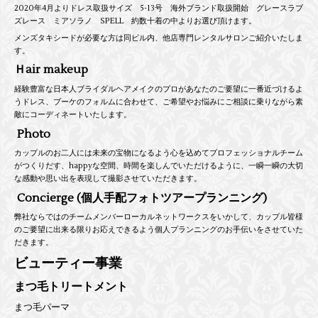
2020年4月よりドレス取扱サイズ 5-13号 海外ブランド取扱開始 グレースラブ
ズレース ミアソラノ SPELL 約数十着の中よりお選び頂けます。
メンズタキシードが必要な方は同ビル内、他店専門レンタルサロンご紹介いたしま
す。
Ｈair makeup
経験豊富な日本人ブライダルヘアメイクのプロがあなたのご要望に一番近づけるよ
うドレス、ブーケのフォルムに合わせて、ご希望やお悩みにご相談に乗りながら素
敵にコーディネートいたします。
Photo
カップルのお二人には未来の宝物になるよう心を込めてプロフェッショナルチーム
がつくりだす、happyな空間、時間を楽しんでいただけるように、一瞬一瞬の大切
な感動や思い出を表現して撮影させていただきます。
Concierge (個人手配フォトツアープランニング)
弊社ならではのチームメンバーローカルネットワークスをいかして、カップル皆様
のご要望に出来る限りお応えできるよう個人プランニングのお手伝いをさせていた
だきます。
ビューティー事業
まつ毛トリートメント
まつ毛パーマ