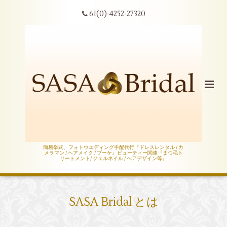
61(0)-4252-27320
簡易挙式、フォトウエディング手配代行『ドレスレンタル / カ
メラマン / ヘアメイク / ブーケ』ビューティー関連『まつ毛ト
リートメント/ ジェルネイル / ヘアデザイン等』
SASA Bridal とは