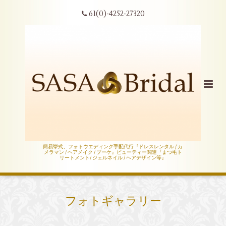
61(0)-4252-27320
簡易挙式、フォトウエディング手配代行『ドレスレンタル / カ
メラマン / ヘアメイク / ブーケ』ビューティー関連『まつ毛ト
リートメント/ ジェルネイル / ヘアデザイン等』
フォトギャラリー