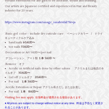
eyelash extensions for any girls to be adorable, stylish and stunning.
Our artists are Japanese certified and experienced in Hair and Beauty
industry for 20 years.
https://www.instagram.com/sasagc_sasabridal/?hl=ja
:Basic gel color - include dry cuticule care ベーシックカラー / ドライ
キューティクルケア込み
hand nails
60AUD〜
toe nails
55AUD〜
:Decoration or Art 5AUD〜/per nail
デコレーション、アート類
１本 5AUD 〜
:Remove オフ
Acrylic or Artificial nails done by other salons アクリルまたは他店のネ
イルオフ
30AUD〜
Gel off ジェルオフ
20AUD〜
Per nail
１本 3AUD〜
:Acrylic Extention or Repair アクリル長さだし またはお直し
Per nail
１本 8AUD〜
Visiting fee may apply. 出張料金が適用される場合があります。
♦ All
prices
are subject to
change without notice
at any time. 料金は予告なく変更さ
れることがあります。