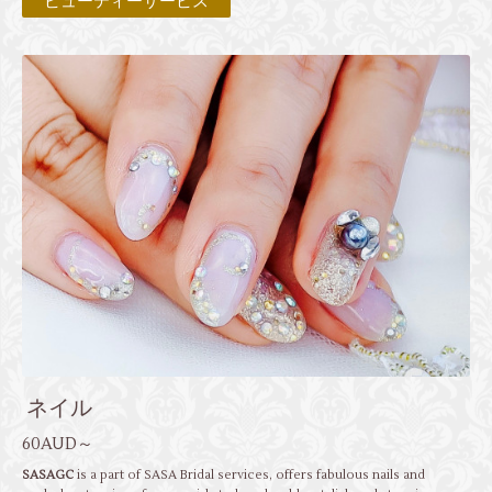
ビューティーサービス
ネイル
60AUD～
SASAGC
is a part of SASA Bridal services, offers fabulous nails and