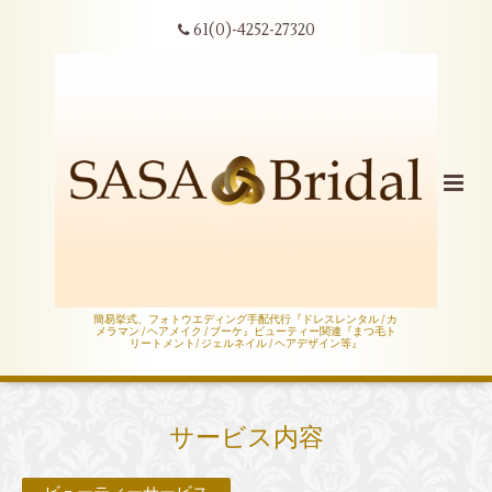
61(0)-4252-27320
簡易挙式、フォトウエディング手配代行『ドレスレンタル / カ
メラマン / ヘアメイク / ブーケ』ビューティー関連『まつ毛ト
リートメント/ ジェルネイル / ヘアデザイン等』
サービス内容