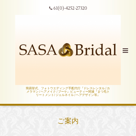
61(0)-4252-27320
簡易挙式、フォトウエディング手配代行『ドレスレンタル / カ
メラマン / ヘアメイク / ブーケ』ビューティー関連『まつ毛ト
リートメント/ ジェルネイル / ヘアデザイン等』
ご案内