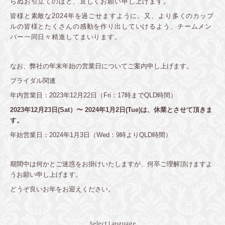
らぬお引立てのほど、宜しくお願い申し上げます。
皆様と素敵な
2024
年を過ごせますように。又、より多くのカップ
ルの皆様とたくさんの感動を作り出していけるよう、チームメン
バー一同日々精進してまいります。
なお、弊社の年末年始の営業日についてご案内申し上げます。
ブライダル関連
年内営業日：
2023
年
12
月
22
日（
Fri
：
17
時まで
QLD
時間）
2023年12
月23
日
(Sat
）〜
2024年1月
2
日
(Tue)
は、休業とさせて頂きま
す。
年始営業日：
2024
年
1
月
3
日（Wed
：
9
時より
QLD
時間）
期間中は何かとご迷惑をお掛けいたしますが、何卒ご理解頂けますよ
うお願い申し上げます。
どうぞ良いお年をお迎えください。
Select Language