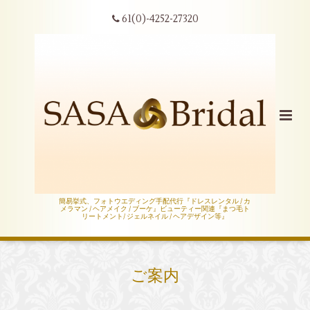
61(0)-4252-27320
簡易挙式、フォトウエディング手配代行『ドレスレンタル / カ
メラマン / ヘアメイク / ブーケ』ビューティー関連『まつ毛ト
リートメント/ ジェルネイル / ヘアデザイン等』
ご案内